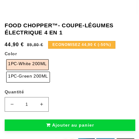
FOOD CHOPPER™- COUPE-LÉGUMES
ÉLECTRIQUE 4 EN 1
44,90 €
Prix
Prix
89,80 €
ECONOMISEZ 44,90 € (-50%)
habituel
soldé
Color
1PC-White 200ML
1PC-Green 200ML
Quantité
Réduire
Augmenter
la
la
quantité
quantité
de
de
Ajouter au panier
Food
Food
Chopper™-
Chopper™-
Coupe-
Coupe-