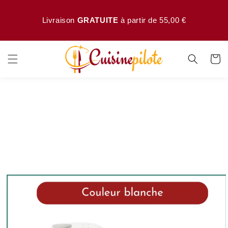
asser
au
Livraison
GRATUITE
à partir de 55,00 €
ntenu
Panier
sser aux
ormations
roduits