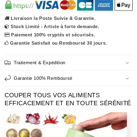
légumes
légumes
électrique
électrique
4
4
en
en
Livraison la Poste Suivie & Garantie.
1
1
Stock Limité - Article à forte demande.
Paiement 100% cryptés et sécurisés.
Garantie Satisfait ou Remboursé 30 jours.
Traitement & Expédition
Garantie 100% Remboursé
COUPER TOUS VOS ALIMENTS
EFFICACEMENT ET EN TOUTE SÉRÉNITÉ