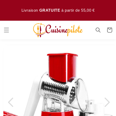
asser
au
Livraison
GRATUITE
à partir de 55,00 €
ntenu
Panier
sser aux
ormations
roduits