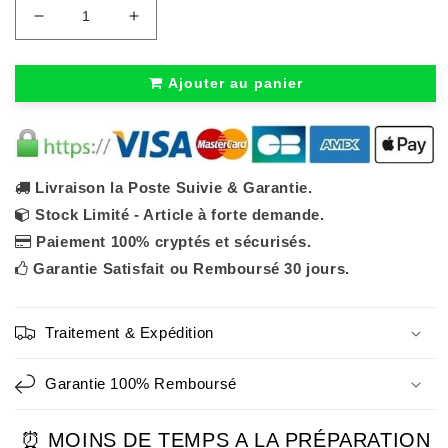
Réduire
Augmenter
la
la
quantité
quantité
de
de
Ajouter au panier
MasterSlicer™
MasterSlicer™
-
-
Mandoline
Mandoline
3
3
en
en
1
1
Livraison la Poste Suivie & Garantie.
Stock Limité - Article à forte demande.
Paiement 100% cryptés et sécurisés.
Garantie Satisfait ou Remboursé 30 jours.
Traitement & Expédition
Garantie 100% Remboursé
⏰ MOINS DE TEMPS A LA PRÉPARATION